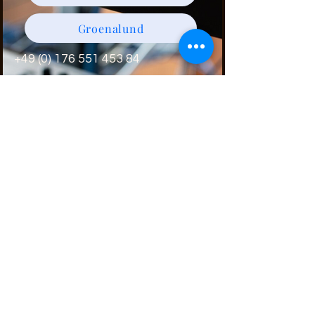
Groenalund
+49 (0) 176 551 453 84
Popfox studios
Orffstrasse 28
90439 Nürnberg
Germany
Impressum
Datenschutzerklärung
© 2026 by popfox. Powered and
secured by
Wix