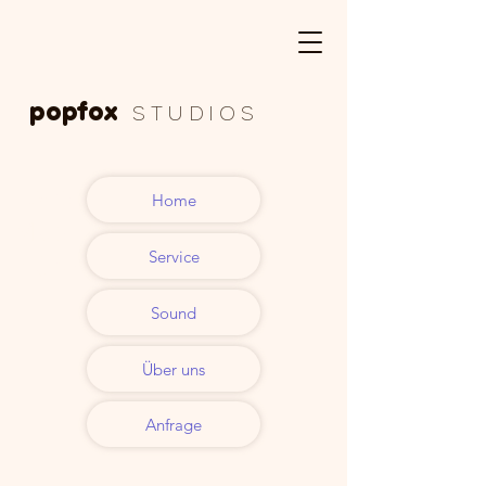
popfox
S T U D I O S
Tonstudio
Home
Musikproduktion
Service
Nürnberg
Sound
Über uns
Anfrage